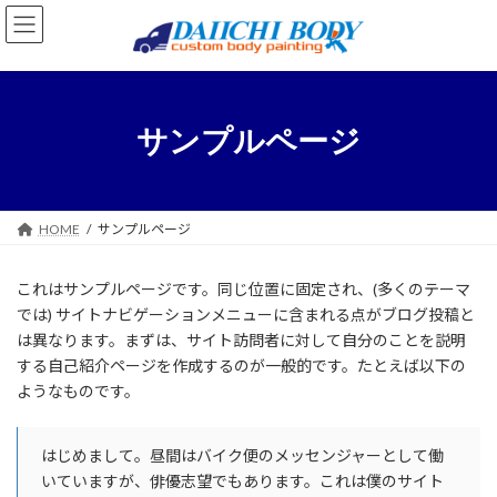
コ
ナ
ン
ビ
テ
ゲ
ン
ー
ツ
シ
へ
ョ
サンプルページ
ス
ン
キ
に
ッ
移
プ
動
HOME
サンプルページ
これはサンプルページです。同じ位置に固定され、(多くのテーマ
では) サイトナビゲーションメニューに含まれる点がブログ投稿と
は異なります。まずは、サイト訪問者に対して自分のことを説明
する自己紹介ページを作成するのが一般的です。たとえば以下の
ようなものです。
はじめまして。昼間はバイク便のメッセンジャーとして働
いていますが、俳優志望でもあります。これは僕のサイト